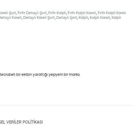
Kareli Şort
,
Fırfır Detaylı Şort
,
Fırfır Kalpli
,
Fırfır Kalpli Kareli
,
Fırfır Kalpli Kareli
etaylı Kareli
,
Detaylı Kareli Şort
,
Detaylı Şort
,
Kalpli
,
Kalpli Kareli
,
Kalpli
crübeli bir ekibin yarattığı yepyeni bir marka.
SEL VERİLER POLİTİKASI