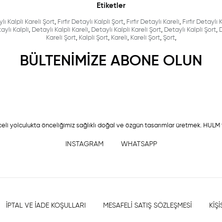
Etiketler
ylı Kalpli Kareli Şort
,
Fırfır Detaylı Kalpli Şort
,
Fırfır Detaylı Kareli
,
Fırfır Detaylı 
aylı Kalpli
,
Detaylı Kalpli Kareli
,
Detaylı Kalpli Kareli Şort
,
Detaylı Kalpli Şort
,
D
Kareli Şort
,
Kalpli Şort
,
Kareli
,
Kareli Şort
,
Şort
,
BÜLTENİMİZE ABONE OLUN
eli yolculukta önceliğimiz sağlıklı doğal ve özgün tasarımlar üretmek. HULM te
INSTAGRAM
WHATSAPP
İPTAL VE İADE KOŞULLARI
MESAFELİ SATIŞ SÖZLEŞMESİ
KİŞİ