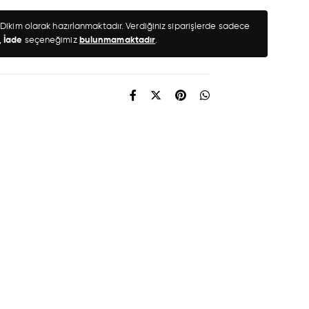
l Dikim olarak hazırlanmaktadır. Verdiğiniz siparişlerde sadece
,
İade
seçeneğimiz
bulunmamaktadır
.