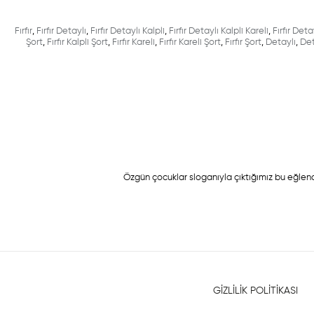
Fırfır
,
Fırfır Detaylı
,
Fırfır Detaylı Kalpli
,
Fırfır Detaylı Kalpli Kareli
,
Fırfır Deta
Şort
,
Fırfır Kalpli Şort
,
Fırfır Kareli
,
Fırfır Kareli Şort
,
Fırfır Şort
,
Detaylı
,
Det
Özgün çocuklar sloganıyla çıktığımız bu eğlenc
GİZLİLİK POLİTİKASI