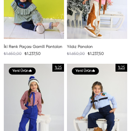
İki Renk Paçası Garnili Pantolon
Yıldız Panolon
₺1.650,00
₺1.237,50
₺1.650,00
₺1.237,50
%25
%25
Yeni Ürün
Yeni Ürün