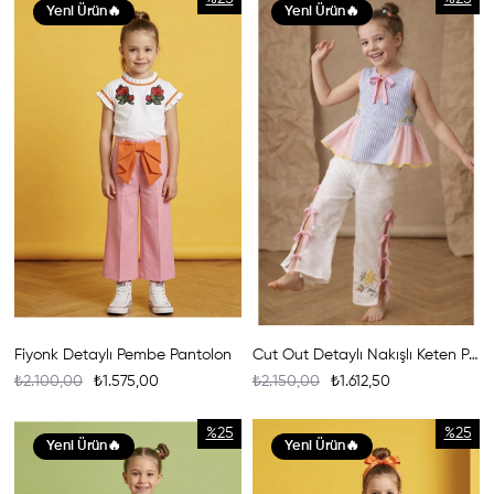
Yeni Ürün
Yeni Ürün
Fiyonk Detaylı Pembe Pantolon
Cut Out Detaylı Nakışlı Keten Pantolon
₺2.100,00
₺1.575,00
₺2.150,00
₺1.612,50
%25
%25
Yeni Ürün
Yeni Ürün