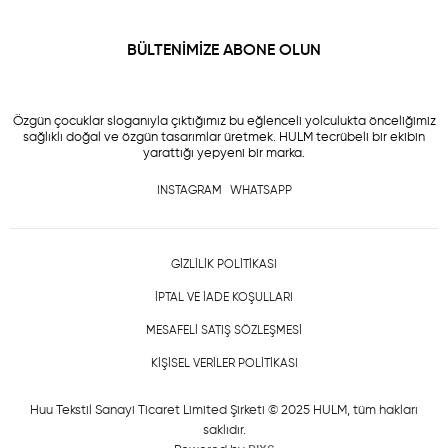
BÜLTENİMİZE ABONE OLUN
Özgün çocuklar sloganıyla çıktığımız bu eğlenceli yolculukta önceliğimiz
sağlıklı doğal ve özgün tasarımlar üretmek. HULM tecrübeli bir ekibin
yarattığı yepyeni bir marka.
INSTAGRAM
WHATSAPP
GİZLİLİK POLİTİKASI
İPTAL VE İADE KOŞULLARI
MESAFELİ SATIŞ SÖZLEŞMESİ
KİŞİSEL VERİLER POLİTİKASI
Huu Tekstil Sanayi Ticaret Limited Şirketi © 2025 HULM
, tüm hakları
saklıdır.