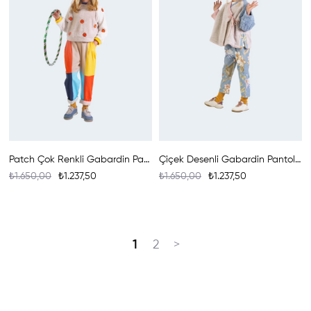
Patch Çok Renkli Gabardin Pantolon
Çiçek Desenli Gabardin Pantolon
₺1.650,00
₺1.237,50
₺1.650,00
₺1.237,50
1
2
>