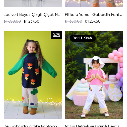
Lacivert Beyaz Çizgili Çiçek Nakışlı Pantolon
Pitikare Yamalı Gabardin Pantolon
₺1.650,00
₺1.237,50
₺1.650,00
₺1.237,50
%25
Yeni Ürün
Bej Gabardin Aplike Pantolon
Nakış Detaylı ve Garnili Beyaz Pantolon