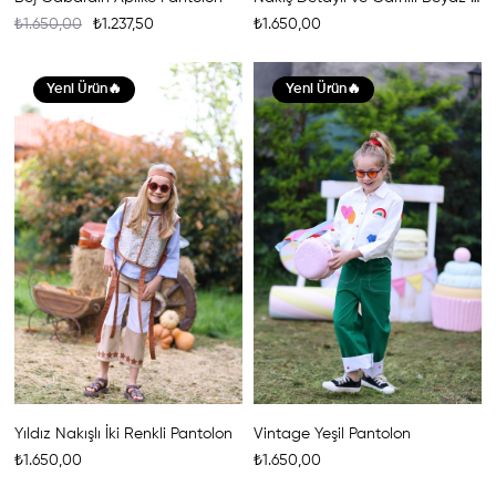
₺1.650,00
₺1.237,50
₺1.650,00
Yeni Ürün
Yeni Ürün
Yıldız Nakışlı İki Renkli Pantolon
Vintage Yeşil Pantolon
₺1.650,00
₺1.650,00