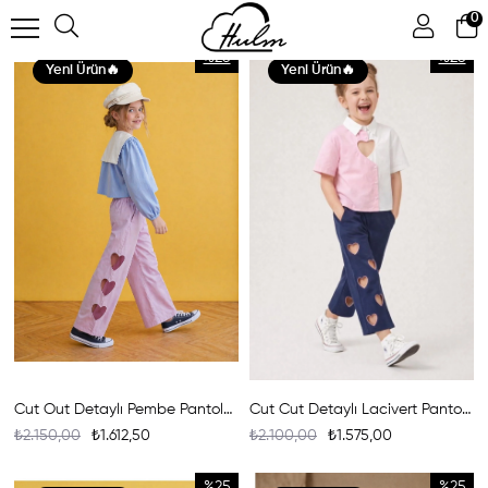
0
FILTRELEME
%25
%25
Yeni Ürün
Yeni Ürün
Cut Out Detaylı Pembe Pantolon
Cut Cut Detaylı Lacivert Pantolon
₺2.150,00
₺1.612,50
₺2.100,00
₺1.575,00
%25
%25