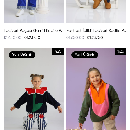
Lacivert Paçası Garnili Kadife Pantolon
Kontrast İplikli Lacivert Kadife Pantolon
₺1.650,00
₺1.237,50
₺1.650,00
₺1.237,50
%25
%25
Yeni Ürün
Yeni Ürün