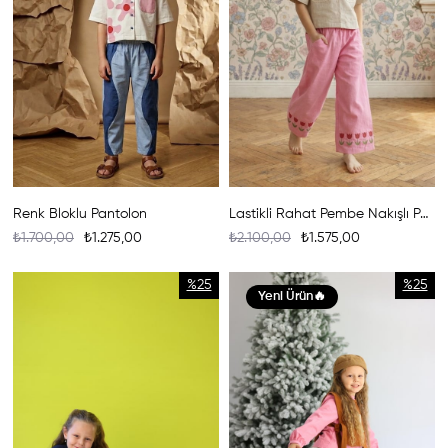
Renk Bloklu Pantolon
Lastikli Rahat Pembe Nakışlı Pantolon
₺1.700,00
₺1.275,00
₺2.100,00
₺1.575,00
%25
%25
Yeni Ürün