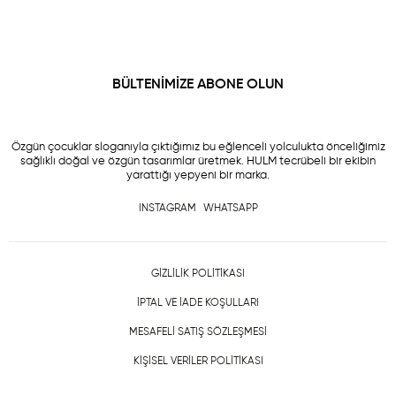
BÜLTENİMİZE ABONE OLUN
Özgün çocuklar sloganıyla çıktığımız bu eğlenceli yolculukta önceliğimiz
sağlıklı doğal ve özgün tasarımlar üretmek. HULM tecrübeli bir ekibin
yarattığı yepyeni bir marka.
INSTAGRAM
WHATSAPP
GİZLİLİK POLİTİKASI
İPTAL VE İADE KOŞULLARI
MESAFELİ SATIŞ SÖZLEŞMESİ
KİŞİSEL VERİLER POLİTİKASI