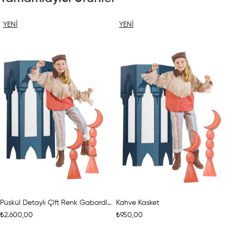
YENI
YENI
ÜRÜN
ÜRÜN
Püskül Detaylı Çift Renk Gabardin Gömlek
Kahve Kasket
₺2.600,00
₺950,00